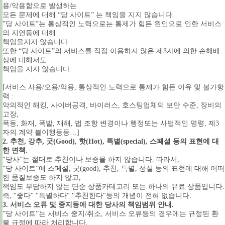
용/악용함으로 발생하는
모든 문제에 대해 “당 사이트” 는 책임을 지지 않습니다.
”당 사이트”는 통상적인 노력으로는 통제가 힘든 원인으로 인한 서비스
의 지연등에 대해
책임을지지 않습니다.
또한 “당 사이트”의 서비스를 직접 이용하지 않은 제3자에 의한 손해배
상에 대해서도
책임을 지지 않습니다.
[서비스 사용/오용/악용, 통상적인 노력으로 통제가 힘든 이유 및 불가항
력 :
악의적인 해킹, 사이버공격, 바이러스, 호스팅업체의 보안 수준, 장비의
고장,
폭동, 화재, 폭발, 재해, 법 조항 변경이나 행정또는 사법적인 명령, 제3
자의 계약 불이행등등…]
2. 추천, 강추, 굿(Good), 핫(Hot), 특별(special),
스페셜 등의 표현에 대
한 면책.
“당사”는 절대로 추천이나 보증을 하지 않습니다. 따라서,
“당 사이트”에 스페셜, 굿(good), 추천, 특별, 성실 등의 표현에 대해 어떠
한 품질보증도 하지 않고,
책임도 부담하지 않는 단순 상품카테고리 또는 하나의 유료 상품입니다.
즉, "좋다" "특별하다" "추천한다"등의 개념이 전혀 없습니다.
3. 서비스 오류 및 중지등에 대한 당사의 책임범위 안내.
”당 사이트”는 서비스 중지/취소, 서비스 오류등의 경우에는 규정된 환
불 규정에 따라 처리합니다.