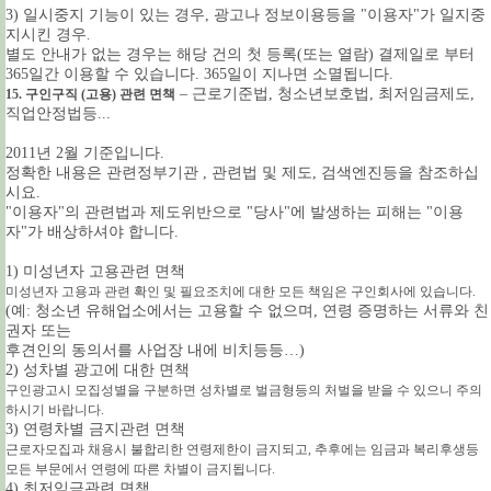
3) 일시중지 기능이 있는 경우, 광고나 정보이용등을 "이용자"가 일지중
지시킨 경우
.
별도 안내가 없는 경우는 해당 건의 첫 등록(또는 열람) 결제일로 부터
365일간 이용할 수 있습니다. 365일이 지나면 소멸됩니다.
– 근로기준법, 청소년보호법, 최저임금제도,
15. 구인구직 (고용) 관련 면책
직업안정법등...
2011년 2월 기준입니다.
정확한 내용은 관련정부기관 , 관련법 및 제도, 검색엔진등을 참조하십
시요.
"이용자"의 관련법과 제도위반으로 "당사"에 발생하는 피해는 "이용
자"가 배상하셔야 합니다.
1) 미성년자 고용관련 면책
미성년자 고용과 관련 확인 및 필요조치에 대한 모든 책임은 구인회사에 있습니다.
(예: 청소년 유해업소에서는 고용할 수 없으며, 연령 증명하는 서류와 친
권자 또는
후견인의 동의서를 사업장 내에 비치등등…)
2) 성차별 광고에 대한 면책
구인광고시 모집성별을 구분하면 성차별로 벌금형등의 처벌을 받을 수 있으니 주의
하시기 바랍니다.
3) 연령차별 금지관련 면책
근로자모집과 채용시 불합리한 연령제한이 금지되고, 추후에는 임금과 복리후생등
모든 부문에서 연령에 따른 차별이 금지됩니다.
4
) 최저임금관련 면책