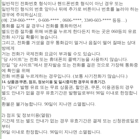
일반적인 전화번호 형식이나 핸드폰번호 형식이 아닌 경우 또는
일반적인 형식의 번호 앞이나 뒤에 추가로 버튼이나 번호를 눌러야 하는
경우에 주의하십시요.
(예: 23#-060-**** , 0-608-**** , 0606-****, 33#0-603-**** 등등…)
통화를 길게 끌 경우나 전화를 통화하면서
별도인증 절차를 위해 버튼을 누르게 한다든지 하는 곳은 060등의 유료
전화 사기일 확률이 높습니다.
그리고, 전화를 거셨을 경우 통화감이 멀거나 음질이 떨어 질때는 상대
방에게
거는 전화가 국제전화 요금이 부과될 수도 있습니다.
"당 사이트"는 전화 또는 휴대폰의 콜백기능을 사용하지 않습니다.
만일 "당 사이트"에서 문자발송 또는 전화를 걸은 것으로 가장해 통화중
에 확인을 위해
전화 버튼을 누르게하는 경우입니다. (보통 사기전화가 많습니다.)
14. 상품권/쿠폰, 점프, 정보이용 및 일시중지한 경우의 유효기간.
1) “당사” 발행 유료 또는 무료 상품권, 할인권, 쿠폰, 이용권등의 경우
별도 안내가 없을 경우 유효기간은 발행일로부터 90일 이내로 한정합니
다.
환불은 불가능합니다. 90일이 지나면 소멸됩니다.
2) 점프 및 정보이용(열람)
기간제 또는 별도 안내가 없는 경우 유효기간은 결제 또는 신청완료일로
부터
90일 이내로 한정합니다. 90일이 지나면 소멸됩니다.