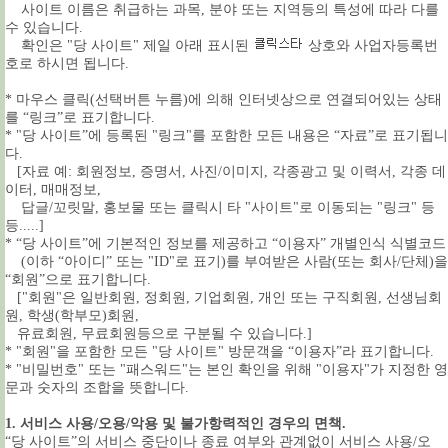
사이트 이름은 취급하는 과목, 분야 또는 지역등의 특성에 따라 다를
수 있습니다.
확인은 "당 사이트" 제일 아래 표시된
상호와 사업자등록번
호로 하시면 됩니다.
* 마우스 클릭(선택버튼 누름)에 의해 인터넷상으로 연결되어있는 상태
를 “링크”로 표기합니다.
* "당 사이트”에 등록된 "링크"를 포함한 모든 내용은 “자료”로 표기됩니
다.
[자료 예: 회원정보, 증명서, 사진/이미지, 각종광고 및 이력서, 각종 데
이터, 매매정보,
답글/꼬릿말, 홍보물 또는 클릭시 타 "사이트"로 이동되는 "링크" 등
등.....]
* “당 사이트”에 기본적인 정보를 제공하고 “이용자” 개별인식 식별코드
(이하 “아이디” 또는 "ID"로 표기)를 부여받은 사람(또는 회사/단체)을
“회원”으로 표기합니다.
["회원"은 일반회원, 정회원, 기업회원, 개인 또는 구직회원, 선생님회
원, 학생(학부모)회원,
유료회원, 무료회원등으로 구분될 수 있습니다.]
* "회원"을 포함한 모든 "당 사이트" 방문객을 “이용자”라 표기합니다.
* "비밀번호" 또는 "패스워드"는 본인 확인을 위해 "이용자"가 지정한 영
문과 숫자의 조합을 뜻합니다.
1. 서비스 사용/오용/악용 및 불가항력적인 경우의 면책.
“당 사이트”의 서비스 중단이나 종료 여부와 관계없이 서비스 사용/오