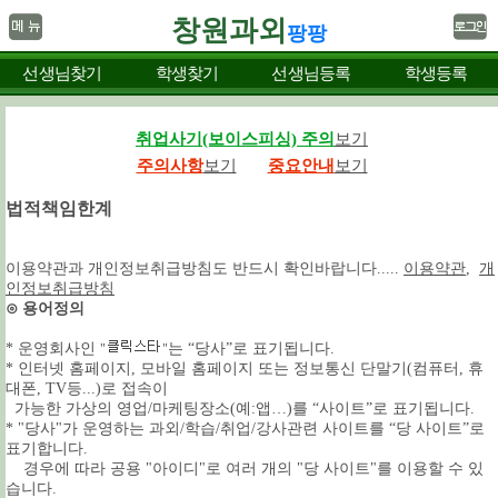
창원과외
팡팡
선생님찾기
학생찾기
선생님등록
학생등록
취업사기(보이스피싱) 주의
보기
주의사항
보기
중요안내
보기
법적책임한계
이용약관과 개인정보취급방침도 반드시 확인바랍니다.....
이용약관
,
개
인정보취급방침
⊙ 용어정의
* 운영회사인
는 “당사”로 표기됩니다.
"
"
* 인터넷 홈페이지, 모바일 홈페이지 또는 정보통신 단말기(컴퓨터, 휴
대폰, TV등...)로 접속이
가능한 가상의 영업/마케팅장소(예:앱…)를 “사이트”로 표기됩니다.
* "당사"가 운영하는 과외/학습/취업/강사관련 사이트를 “당 사이트”로
표기합니다.
경우에 따라 공용 "아이디"로 여러 개의 "당 사이트"를 이용할 수 있
습니다.