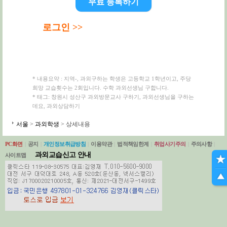
무료 등록하기
로그인 >>
* 내용요약 : 지역-, 과외구하는 학생은 고등학교 1학년이고, 주당
희망 교습횟수는 2회입니다. 수학 과외선생님 구합니다.
* 태그: 창원시 성산구 과외방문교사 구하기, 과외선생님을 구하는
데요, 과외상담하기
서울
>
과외학생
> 상세내용
PC화면
|
공지
|
개인정보취급방침
|
이용약관
|
법적책임한계
|
취업사기주의
|
주의사항
|
과외교습신고 안내
사이트맵